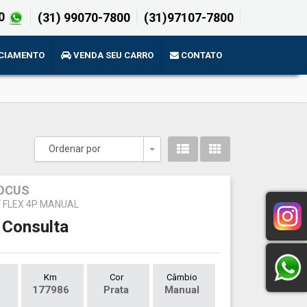
0
(31) 99070-7800
(31)97107-7800
CIAMENTO
VENDA SEU CARRO
CONTATO
Ordenar por
Toggle Dropdown
OCUS
V FLEX 4P MANUAL
 Consulta
Km
Cor
Câmbio
177986
Prata
Manual