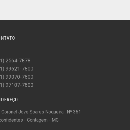
ONTATO
31) 2564-7878
31) 99621-7800
31) 99070-7800
31) 97107-7800
NDEREÇO
 Coronel Jove Soares Nogueira , Nº 361
confidentes - Contagem - MG