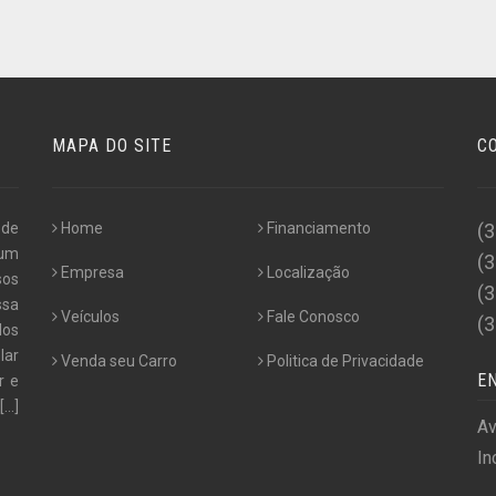
MAPA DO SITE
C
 de
Home
Financiamento
(
 um
(
Empresa
Localização
sos
(
ssa
Veículos
Fale Conosco
(
los
lar
Venda seu Carro
Politica de Privacidade
E
r e
[...]
Av
In