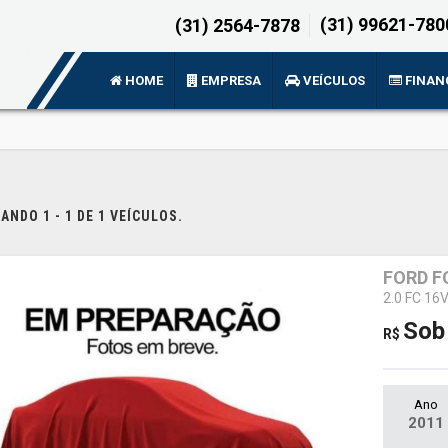
(31) 99621-780
(31) 2564-7878
HOME
EMPRESA
VEÍCULOS
FINAN
NDO 1 - 1 DE 1 VEÍCULOS.
FORD F
2.0 FC 16
Sob
R$
Ano
2011