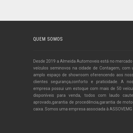
QUEM SOMOS
Desde 2019 a Almeida Automoveis está no mercado
veículos seminovos na cidade de Contagem, com
amplo espaço de showroom oferencendo aos nos
clientes segurança,conforto e praticidade. A no
empresa possui um estoque com mais de 50 veícu
disponíveis para venda, todos com laudo caute
aprovado,garantia de procedência,garantia de moto
caixa. Somos uma empresa associada à ASSOVEMG